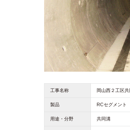
工事名称
岡山西２工区共
製品
RCセグメント
用途・分野
共同溝