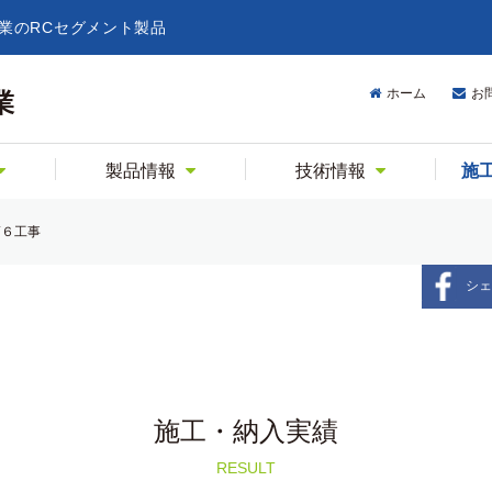
業のRCセグメント製品
ホーム
お
業
製品情報
技術情報
施
第６工事
シェ
施工・納入実績
RESULT