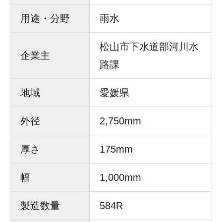
用途・分野
雨水
松山市下水道部河川水
企業主
路課
地域
愛媛県
外径
2,750mm
厚さ
175mm
幅
1,000mm
製造数量
584R